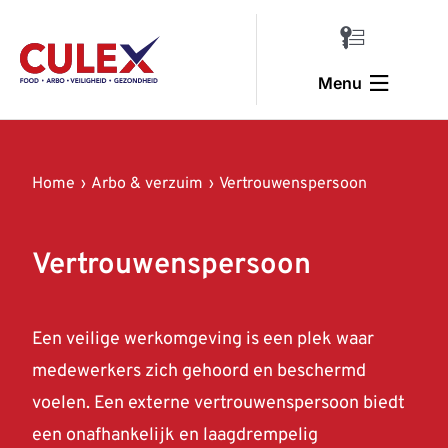
Ga
naar
Toggle
inhoud
Navigatio
Menu
Inloggen
Home
Home
Arbo & verzuim
Vertrouwenspersoon
Voedselveiligheid & pest control
Trainingen & veiligheid
Vertrouwenspersoon
Arbo & verzuim
Een veilige werkomgeving is een plek waar
Halal training
medewerkers zich gehoord en beschermd
Over ons
voelen. Een externe vertrouwenspersoon biedt
een onafhankelijk en laagdrempelig