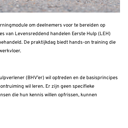
arningmodule om deelnemers voor te bereiden op
cipes van Levensreddend handelen Eerste Hulp (LEH)
handeld. De praktijkdag biedt hands-on training die
werkvloer.
hulpverlener (BHV’er) wil optreden en de basisprincipes
truiming wil leren. Er zijn geen specifieke
nsen die hun kennis willen opfrissen, kunnen