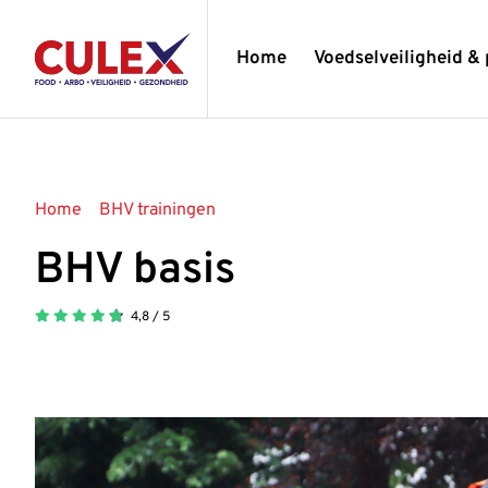
Ga
naar
Home
Voedselveiligheid & 
inhoud
Home
BHV trainingen
BHV basis
BHV basis
4,8
/
5