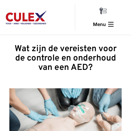
Ga
naar
Toggle
inhoud
Navigatio
Menu
Inloggen
Home
Wat zijn de vereisten voor
de controle en onderhoud
Voedselveiligheid & pest control
van een AED?
Trainingen & veiligheid
Arbo & verzuim
Halal training
Over ons